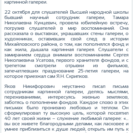
картинной галереи.
22 октября для слушателей Высшей народной школы
бывший научный сотрудник галереи, Тамара
Николаевна Кунцевич, провела юбилейную встречу,
погрузив слушателей в мир воспоминаний. Она
рассказала о выставках, украшавших стены галереи, о
художниках, оставивших свой след в истории
Михайловского района, о том, как пополнялся фонд и
как жила, дышала картинная галерея. Слушатели с
замиранием сердца внимали воспоминаниям Сергея
Николаевича Усатова, первого хранителя фондов, и с
трепетом смотрели отрывки из фильмов,
запечатлевших празднование 25-летия галереи, на
которое приезжал сам Я.Н. Скрипков.
Яков Никифорович неустанно писал письма
сотрудникам картинной галереи, делясь мыслями,
переживаниями, интересуясь жизнью земляков,
заботясь о пополнении фондов. Каждое слово в этих
письмах было пронизано любовью и теплом. Он
сформулировал ту высокую цель, которой посвятил
40 лет своей жизни – служение любимой галерее: «…
вы все живете благородными делами, как ласковее и
умнее приблизиться к душе людей, открыть им путь к