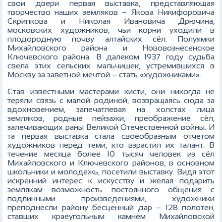
свои двери первая выставка, представляющая
творчество наших земляков – Якова Никифоровича
Скрипкова и Николая Ивановича Дрючина,
московских художников, чьи корни уходили в
плодородную почву алтайских сёл: Полуямки
Михайловского района и Нововознесенское
Ключевского района. В далеком 1937 году судьба
свела этих сельских мальчишек, устремившихся в
Москву за заветной мечтой – стать «художниками».
Став известными мастерами кисти, они никогда не
теряли связь с малой родиной, возвращаясь сюда за
вдохновением, запечатлевая на холстах лица
земляков, родные пейзажи, преображение сёл,
залечивающих раны Великой Отечественной войны. И
та первая выставка стала своеобразным отчетом
художников перед теми, кто взрастил их талант. В
течение месяца более 10 тысяч человек из сёл
Михайловского и Ключевского районов, в основном
школьники и молодежь, посетили выставку. Видя этот
искренний интерес к искусству и желая подарить
землякам возможность постоянного общения с
подлинными произведениями, художники
преподнесли району бесценный дар – 128 полотен,
ставших краеугольным камнем Михайловской