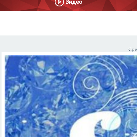
Видео
Сре