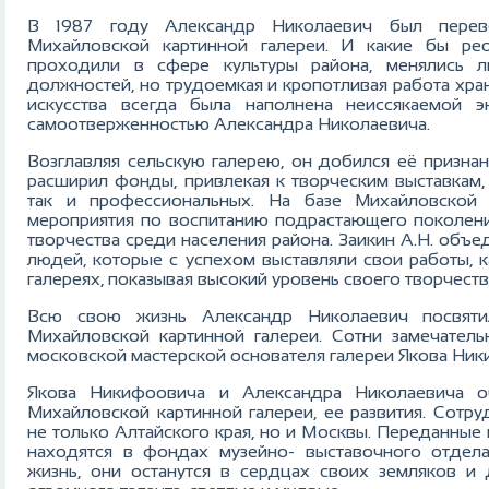
В 1987 году Александр Николаевич был перев
Михайловской картинной галереи. И какие бы рео
проходили в сфере культуры района, менялись л
должностей, но трудоемкая и кропотливая работа хра
искусства всегда была наполнена неиссякаемой э
самоотверженностью Александра Николаевича.
Возглавляя сельскую галерею, он добился её признан
расширил фонды, привлекая к творческим выставкам,
так и профессиональных. На базе Михайловской 
мероприятия по воспитанию подрастающего поколен
творчества среди населения района. Заикин А.Н. объе
людей, которые с успехом выставляли свои работы, к
галереях, показывая высокий уровень своего творчеств
Всю свою жизнь Александр Николаевич посвяти
Михайловской картинной галереи. Сотни замечател
московской мастерской основателя галереи Якова Ник
Якова Никифоовича и Александра Николаевича о
Михайловской картинной галереи, ее развития. Сотр
не только Алтайского края, но и Москвы. Переданные 
находятся в фондах музейно- выставочного отдел
жизнь, они останутся в сердцах своих земляков и