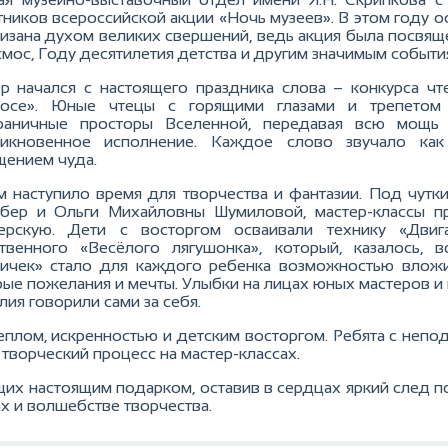
тников всероссийской акции «Ночь музеев». В этом году 
изана духом великих свершений, ведь акция была посвящ
смос, Году десятилетия детства и другим значимым событи
р начался с настоящего праздника слова – конкурса чт
мосе». Юные чтецы с горящими глазами и трепетом
граничные просторы Вселенной, передавая всю мощь 
никновенное исполнение. Каждое слово звучало как 
ением чуда.
м наступило время для творчества и фантазии. Под чут
бер и Ольги Михайловны Шумиловой, мастер-классы п
ерскую. Дети с восторгом осваивали технику «Двиг
твенного «Весёлого лягушонка», который, казалось, 
ичек» стало для каждого ребенка возможностью вложит
ые пожелания и мечты. Улыбки на лицах юных мастеров и 
лия говорили сами за себя.
еплом, искренностью и детским восторгом. Ребята с неп
 творческий процесс на мастер-классах.
ющих настоящим подарком, оставив в сердцах яркий след
х и волшебстве творчества.