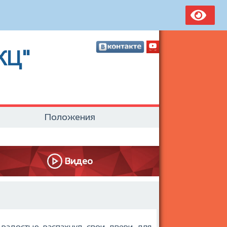
КЦ"
Положения
Видео
 радостью распахнул свои двери для