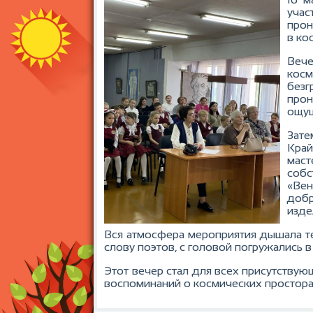
учас
прон
в ко
Вече
кос
без
про
ощущ
Зате
Край
маст
собс
«Вен
добр
изде
Вся атмосфера мероприятия дышала т
слову поэтов, с головой погружались в
Этот вечер стал для всех присутству
воспоминаний о космических простора