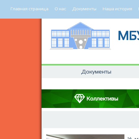
Главная страница
О нас
Документы
Наша история
МБ
Документы
Коллективы
16
ма