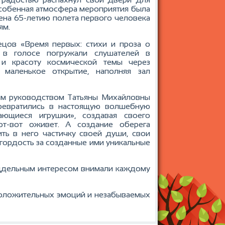
особенная атмосфера мероприятия была
ена 65-летию полета первого человека
ям.
ецов «Время первых: стихи и проза о
 в голосе погружали слушателей в
и красоту космической темы через
маленькое открытие, наполняя зал
ким руководством Татьяны Михайловны
ревратились в настоящую волшебную
ающиеся игрушки», создавая своего
вот-вот оживет. А создание оберега
ь в него частичку своей души, свои
гордость за созданные ими уникальные
оддельным интересом внимали каждому
 положительных эмоций и незабываемых