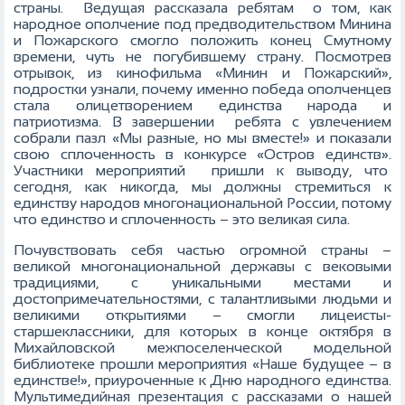
страны. Ведущая рассказала ребятам о том, как
народное ополчение под предводительством Минина
и Пожарского смогло положить конец Смутному
времени, чуть не погубившему страну. Посмотрев
отрывок, из кинофильма «Минин и Пожарский»,
подростки узнали, почему именно победа ополченцев
стала олицетворением единства народа и
патриотизма. В завершении ребята с увлечением
собрали пазл «Мы разные, но мы вместе!» и показали
свою сплоченность в конкурсе «Остров единств».
Участники мероприятий пришли к выводу, что
сегодня, как никогда, мы должны стремиться к
единству народов многонациональной России, потому
что единство и сплоченность – это великая сила.
Почувствовать себя частью огромной страны –
великой многонациональной державы с вековыми
традициями, с уникальными местами и
достопримечательностями, с талантливыми людьми и
великими открытиями – смогли лицеисты-
старшеклассники, для которых в конце октября в
Михайловской межпоселенческой модельной
библиотеке прошли мероприятия «Наше будущее – в
единстве!», приуроченные к Дню народного единства.
Мультимедийная презентация с рассказами о нашей