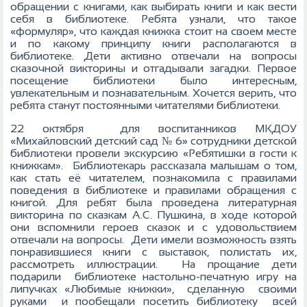
обращении с книгами, как выбирать книги и как вести
себя в библиотеке. Ребята узнали, что такое
«формуляр», что каждая книжка стоит на своем месте
и по какому принципу книги располагаются в
библиотеке. Дети активно отвечали на вопросы
сказочной викторины и отгадывали загадки. Первое
посещение библиотеки было интересным,
увлекательным и познавательным. Хочется верить, что
ребята станут постоянными читателями библиотеки.
22 октября для воспитанников МКДОУ
«Михайловский детский сад № 6» сотрудники детской
библиотеки провели экскурсию «Ребятишки в гости к
книжкам». Библиотекарь рассказала малышам о том,
как стать её читателем, познакомила с правилами
поведения в библиотеке и правилами обращения с
книгой. Для ребят была проведена литературная
викторина по сказкам А.С. Пушкина, в ходе которой
они вспомнили героев сказок и с удовольствием
отвечали на вопросы. Дети имели возможность взять
понравившиеся книги с выставок, полистать их,
рассмотреть иллюстрации. На прощание дети
подарили библиотеке настольно-печатную игру на
липучках «Любимые книжки», сделанную своими
руками и пообещали посетить библиотеку всей