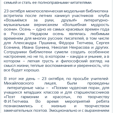
семьей и стать ее полноправными читателями.
23 октября межпоселенческая модельная библиотека
встретила после летних каникул участников клуба
«Возьмёмся за руки, друзья!» литературно-
музыкальным вернисажем «Волшебная мудрость
осени». Осень – одно из самых красивых времен года
в России. Недаром осень являлась любимым
временем для многих русских писателей, в том числе
для Александра Пушкина, Фёдора Тютчева, Сергея
Есенина, Ивана Бунина, Николая Некрасова и других.
Сотрудники библиотеки сумели создать особенное
настроение, но не то, в котором – хандра и уныние, а в
котором – легкая грусть и философский взгляд на
смысл жизни, теплые воспоминания и уверенность, что
все будет хорошо.
В этот же день – 23 октября, по просьбе учителей
Михайловского лицея, были проведены
литературные часы – «Поэзии чудесная пора», для
учащихся младших классов и для старшеклассников
«Поэт гармонии и красоты», по творчеству
Ф.И.Тютчева. Во время мероприятий ребята
познакомились с жизнью и творчеством
замечательных поэтов. Эмоционально и с выражением