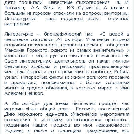
дети прочитали известные стихотворения Ф. И.
Тютчева, А.А. Фета и И.З. Сурикова. А также с
большим интересом отвечали на вопросы викторины.
Литературные часы подарили всем отличное
настроение.
Литературно – биографический час «С верой в
человека» состоялся 24 октября. Участники встречи
получили возможность провести время в обществе
Максима Горького, одного из самых значительных и
известных в мире русских писателей и мыслителей.
Свою литературную деятельность он начал гимном
безумству храбрых и рассказами, прославляющими
человека-борца и его стремление к свободе. Ребята
узнали интересные факты из жизни великого прозаика
и драматурга, познакомились с бытом, условиями
жизни и средой обитания, в которых вырос и жил
Алексей Пешков.
А 28 октября для юных читателей пройдёт час
истории «Наш общий дом – Россия!», посвящённый
Дню народного единства. Участников мероприятия
познакомят с историей возникновения праздника,
подвигами наших предков во имя независимости
Родины, а также о традициях празднования, его