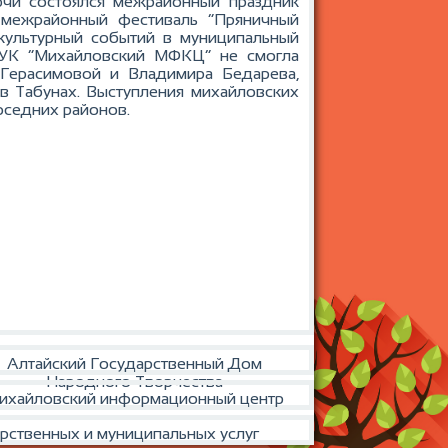
ючи состоялся межрайонный праздник
 межрайонный фестиваль “Пряничный
культурный событий в муниципальный
К “Михайловский МФКЦ” не смогла
 Герасимовой и Владимира Бедарева,
 в Табунах. Выступления михайловских
соседних районов.
Алтайский Государственный Дом
Народного Творчества
ихайловский информационный центр
рственных и муниципальных услуг