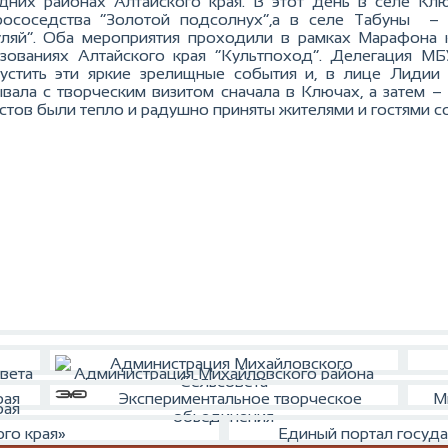
дних районах Алтайского края. В этот день в селе Кл
ососедства “Золотой подсолнух”,а в селе Табуны –
уляй”. Оба мероприятия проходили в рамках Марафона 
зованиях Алтайского края “Культпоход”.
Делегация МБУ
устить эти яркие зрелищные события и, в лице Лидии
вала с творческим визитом сначала в Ключах, а затем –
стов были тепло и радушно приняты жителями и гостями 
вета
Администрация Михайловского района
Экспериментальное творческое
М
рая
обьединения
го края»
Единый портал госуда