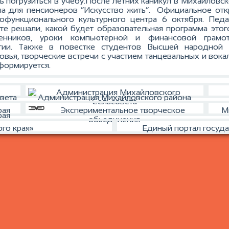
ь погрузиться в учёбу.После летних каникул в Михайловс
а для пенсионеров “Искусство жить”.
Официальное откр
офункционального культурного центра 6 октября. Пед
те решали, какой будет образовательная программа этого
енников, уроки компьютерной и финансовой грамотно
логии. Также в повестке студентов Высшей народной
овья, творческие встречи с участием танцевальных и вока
формируется.
вета
Администрация Михайловского района
Экспериментальное творческое
М
рая
обьединения
го края»
Единый портал госуда