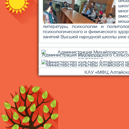
внов
школ
мног
вмес
мош
литературы, психологии и полито
психологического и физического здор
занятий Высшей народной школы уже 
Администрация Михайловского Сельсо
Министерство культуры Алтайского к
КАУ «МФЦ Алтайско