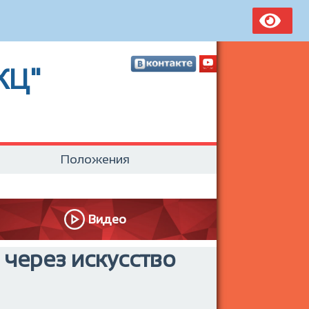
КЦ"
Положения
Видео
через искусство