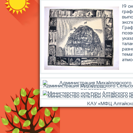
19 о
граф
вып
экс
Граф
позв
указ
тала
разн
тема
атмо
Администрация Михайловского Сельсо
Министерство культуры Алтайского к
КАУ «МФЦ Алтайско