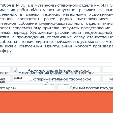
ктября в 14.30 ч. в музейно-выставочном отделе им. Я.Н. 
ических работ «Мир через искусство графики». На выс
олненных в разных техниках известными художникам
позиции составляют ранее редко выставлявшиеся п
ическое собрание музейно-выставочного отдела акти
оляет современному зрителю получить представление 
анный период. Художники-графики вели плодотворный
нтливые произведения, составившие славу отечественн
ообразна – тонкие лиричные пейзажи, индустриальные мот
тические композиции. Приглушенный колорит произвед
сферу.
вета
Администрация Михайловского района
Экспериментальное творческое
М
рая
обьединения
го края»
Единый портал госуда