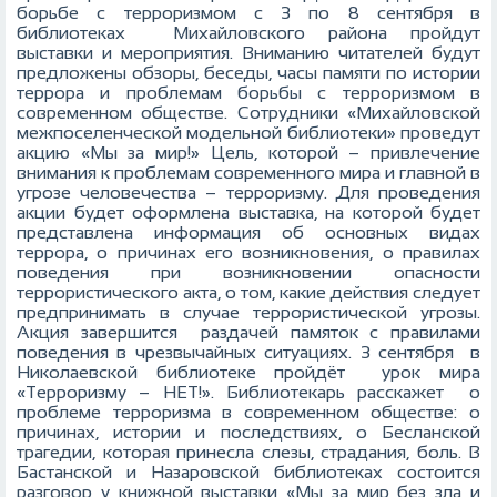
борьбе с терроризмом с 3 по 8 сентября в
библиотеках Михайловского района пройдут
выставки и мероприятия. Вниманию читателей будут
предложены обзоры, беседы, часы памяти по истории
террора и проблемам борьбы с терроризмом в
современном обществе. Сотрудники «Михайловской
межпоселенческой модельной библиотеки» проведут
акцию «Мы за мир!» Цель, которой – привлечение
внимания к проблемам современного мира и главной в
угрозе человечества – терроризму. Для проведения
акции будет оформлена выставка, на которой будет
представлена информация об основных видах
террора, о причинах его возникновения, о правилах
поведения при возникновении опасности
террористического акта, о том, какие действия следует
предпринимать в случае террористической угрозы.
Акция завершится раздачей памяток с правилами
поведения в чрезвычайных ситуациях. 3 сентября в
Николаевской библиотеке пройдёт урок мира
«Терроризму – НЕТ!». Библиотекарь расскажет о
проблеме терроризма в современном обществе: о
причинах, истории и последствиях, о Бесланской
трагедии, которая принесла слезы, страдания, боль. В
Бастанской и Назаровской библиотеках состоится
разговор у книжной выставки «Мы за мир без зла и