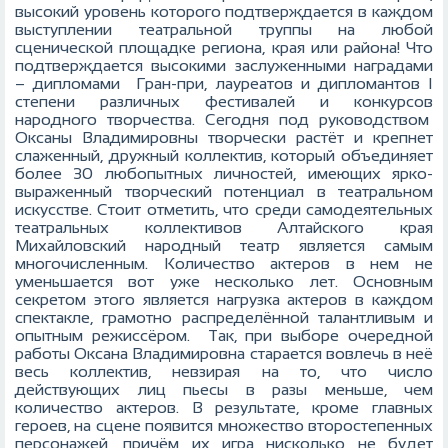
высокий уровень которого подтверждается в каждом
выступлении театральной труппы на любой
сценической площадке региона, края или района! Что
подтверждается высокими заслуженными наградами
– дипломами Гран-при, лауреатов и дипломантов I
степени различных фестивалей и конкурсов
народного творчества. Сегодня под руководством
Оксаны Владимировны творчески растёт и крепнет
слаженный, дружный коллектив, который объединяет
более 30 любопытных личностей, имеющих ярко-
выраженный творческий потенциал в театральном
искусстве. Стоит отметить, что среди самодеятельных
театральных коллективов Алтайского края
Михайловский народный театр является самым
многочисленным. Количество актеров в нем не
уменьшается вот уже несколько лет. Основным
секретом этого является нагрузка актеров в каждом
спектакле, грамотно распределённой талантливым и
опытным режиссёром. Так, при выборе очередной
работы Оксана Владимировна старается вовлечь в неё
весь коллектив, невзирая на то, что число
действующих лиц пьесы в разы меньше, чем
количество актеров. В результате, кроме главных
героев, на сцене появится множество второстепенных
персонажей, причём их игра нисколько не будет