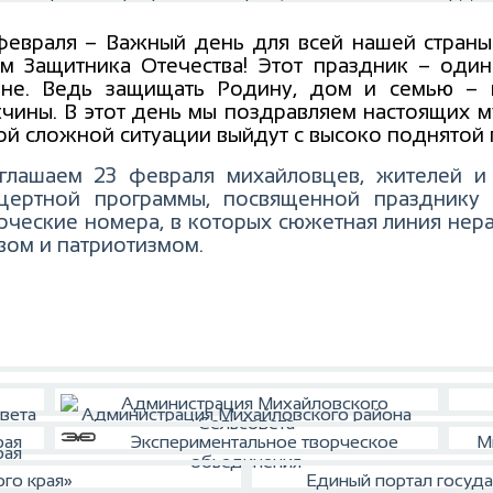
февраля – Важный день для всей нашей страны
м Защитника Отечества! Этот праздник – оди
ане. Ведь защищать Родину, дом и семью – 
чины. В этот день мы поздравляем настоящих м
ой сложной ситуации выйдут с высоко поднятой 
глашаем 23 февраля михайловцев, жителей и 
цертной программы, посвященной празднику 
ческие номера, в которых сюжетная линия нера
вом и патриотизмом.
вета
Администрация Михайловского района
Экспериментальное творческое
М
рая
обьединения
го края»
Единый портал госуда