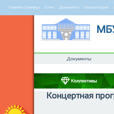
Главная страница
О нас
Документы
Наша история
МБ
Документы
Коллективы
Концертная прог