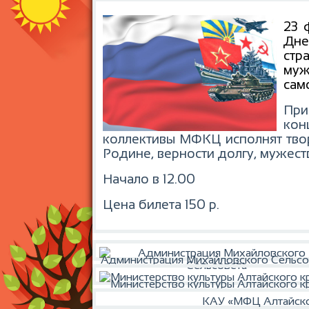
23 
Дне
стр
муж
сам
При
кон
коллективы МФКЦ исполнят твор
Родине, верности долгу, мужест
Начало в 12.00
Цена билета 150 р.
Администрация Михайловского Сельсо
Министерство культуры Алтайского к
КАУ «МФЦ Алтайско