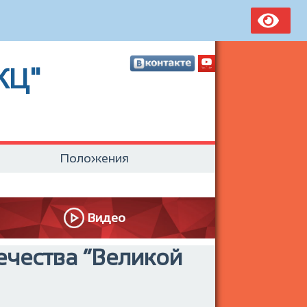
КЦ"
Положения
Видео
ечества “Великой