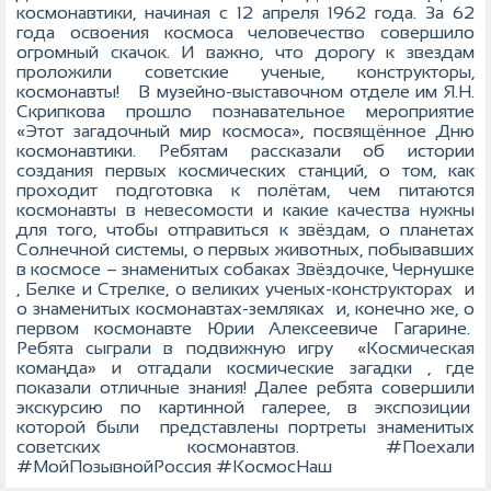
космонавтики, начиная c 12 апреля 1962 года. За 62
года освоения космоса человечество совершило
огромный скачок. И важно, что дорогу к звездам
проложили советские ученые, конструкторы,
космонавты! В музейно-выставочном отделе им Я.Н.
Скрипкова прошло познавательное мероприятие
«Этот загадочный мир космоса», посвящённое Дню
космонавтики. Ребятам рассказали об истории
создания первых космических станций, о том, как
проходит подготовка к полётам, чем питаются
космонавты в невесомости и какие качества нужны
для того, чтобы отправиться к звёздам, о планетах
Солнечной системы, о первых животных, побывавших
в космосе – знаменитых собаках Звёздочке, Чернушке
, Белке и Стрелке, о великих ученых-конструкторах и
о знаменитых космонавтах-земляках и, конечно же, о
первом космонавте Юрии Алексеевиче Гагарине.
Ребята сыграли в подвижную игру «Космическая
команда» и отгадали космические загадки , где
показали отличные знания! Далее ребята совершили
экскурсию по картинной галерее, в экспозиции
которой были представлены портреты знаменитых
советских космонавтов. #Поехали
#МойПозывнойРоссия #КосмосНаш