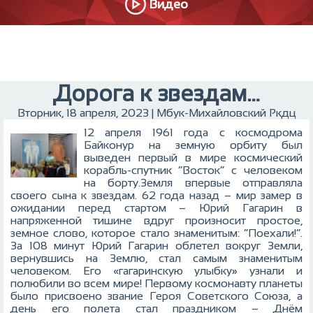
Видео
Дорога к звездам…
Вторник, 18 апреля, 2023 | Мбук-Михайловский Ркдц
12 апреля 1961 года с космодрома
Байконур на земную орбиту был
выведен первый в мире космический
корабль‑спутник “Восток” с человеком
на борту.Земля впервые отправляла
своего сына к звездам. 62 года назад – мир замер в
ожидании перед стартом – Юрий Гагарин в
напряженной тишине вдруг произносит простое,
земное слово, которое стало знаменитым: “Поехали!”.
За 108 минут Юрий Гагарин облетел вокруг Земли,
вернувшись на Землю, стал самым знаменитым
человеком. Его «гагаринскую улыбку» узнали и
полюбили во всем мире! Первому космонавту планеты
было присвоено звание Героя Советского Союза, a
день его полета стал праздником – Днём